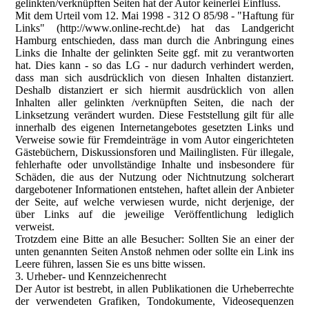
gelinkten/verknüpften Seiten hat der Autor keinerlei Einfluss.
Mit dem Urteil vom 12. Mai 1998 - 312 O 85/98 - "Haftung für
Links" (http://www.online-recht.de) hat das Landgericht
Hamburg entschieden, dass man durch die Anbringung eines
Links die Inhalte der gelinkten Seite ggf. mit zu verantworten
hat. Dies kann - so das LG - nur dadurch verhindert werden,
dass man sich ausdrücklich von diesen Inhalten distanziert.
Deshalb distanziert er sich hiermit ausdrücklich von allen
Inhalten aller gelinkten /verknüpften Seiten, die nach der
Linksetzung verändert wurden. Diese Feststellung gilt für alle
innerhalb des eigenen Internetangebotes gesetzten Links und
Verweise sowie für Fremdeinträge in vom Autor eingerichteten
Gästebüchern, Diskussionsforen und Mailinglisten. Für illegale,
fehlerhafte oder unvollständige Inhalte und insbesondere für
Schäden, die aus der Nutzung oder Nichtnutzung solcherart
dargebotener Informationen entstehen, haftet allein der Anbieter
der Seite, auf welche verwiesen wurde, nicht derjenige, der
über Links auf die jeweilige Veröffentlichung lediglich
verweist.
Trotzdem eine Bitte an alle Besucher: Sollten Sie an einer der
unten genannten Seiten Anstoß nehmen oder sollte ein Link ins
Leere führen, lassen Sie es uns bitte wissen.
3. Urheber- und Kennzeichenrecht
Der Autor ist bestrebt, in allen Publikationen die Urheberrechte
der verwendeten Grafiken, Tondokumente, Videosequenzen