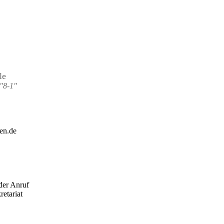
le
"8-1"
en.de
der Anruf
retariat